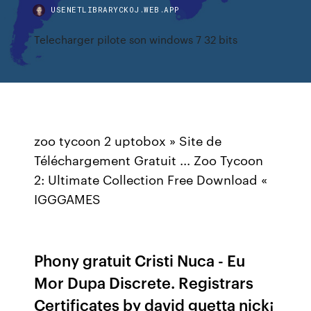
USENETLIBRARYCKOJ.WEB.APP
Telecharger pilote son windows 7 32 bits
zoo tycoon 2 uptobox » Site de
Téléchargement Gratuit ... Zoo Tycoon
2: Ultimate Collection Free Download «
IGGGAMES
Phony gratuit Cristi Nuca - Eu
Mor Dupa Discrete. Registrars
Certificates by david guetta nick¡