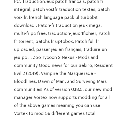
PC, TraductionJeux patch français, patch fr
intégral, patch vostfr traduction textes, patch
voix fr, french language pack ul turbobit
download , Patch-fr traduction jeux mega,
multi-fr pc free, traduction-jeux 1fichier, Patch
fr torrent, patchs fr uptobox, Patch full fr
uploaded, passer jeu en français, traduire un
jeu pc ... Zoo Tycoon 2 Nexus - Mods and
community Good news for our Sekiro, Resident
Evil 2 (2019), Vampire the Masquerade -
Bloodlines, Dawn of Man, and Surviving Mars
communities! As of version 0.18.5, our new mod
manager Vortex now supports modding for all
of the above games meaning you can use
Vortex to mod 59 different games total.