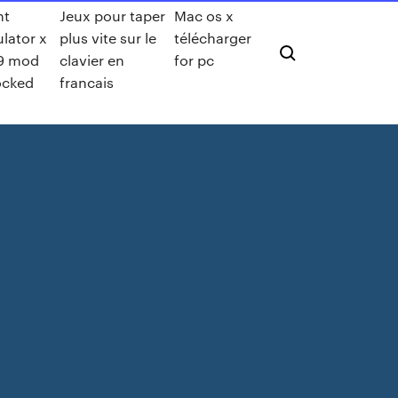
ht
Jeux pour taper
Mac os x
lator x
plus vite sur le
télécharger
9 mod
clavier en
for pc
ocked
francais