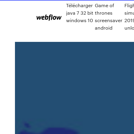
Télécharger
Game of
Flig
java 7 32 bit
thrones
simu
windows 10
screensaver
201
android
unl