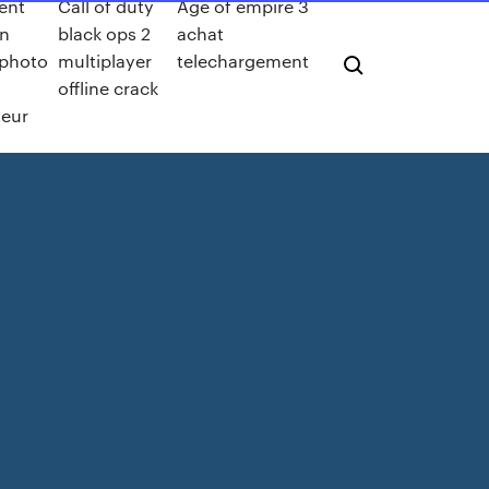
ent
Call of duty
Age of empire 3
un
black ops 2
achat
photo
multiplayer
telechargement
offline crack
teur