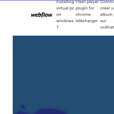
Installing
Flash player
Comm
virtual pc
plugin for
créer 
on
chrome
album 
windows
télécharger
sur
7
ordina